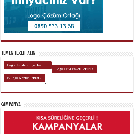
Hemen Teklif Alın
Logo Ürünleri Fiyat Teklifi »
Logo LEM Paketi Teklifi »
E-Logo Kontör Teklifi »
.
Kampanya